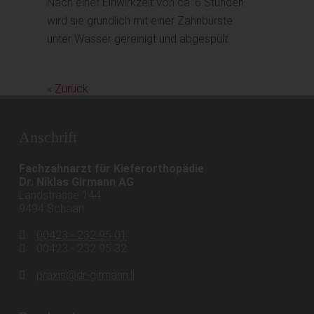
Nach einer Einwirkzeit von ca. 6 Stunden
wird sie gründlich mit einer Zahnbürste
unter Wasser gereinigt und abgespült.
« Zurück
Anschrift
Fachzahnarzt für Kieferorthopädie
Dr. Niklas Girmann AG
Landstrasse 144
9494 Schaan
00423 - 232 95 01
00423 - 232 95 32
praxis@dr-girmann.li