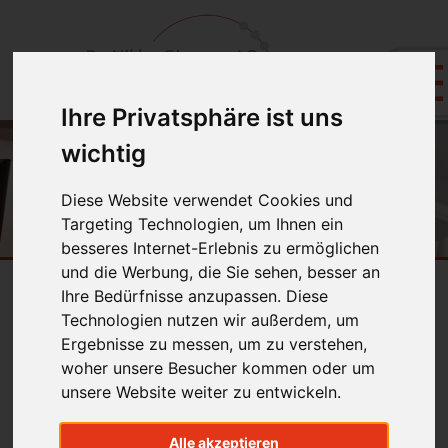
Ihre Privatsphäre ist uns
wichtig
Diese Website verwendet Cookies und
Targeting Technologien, um Ihnen ein
besseres Internet-Erlebnis zu ermöglichen
und die Werbung, die Sie sehen, besser an
Ihre Bedürfnisse anzupassen. Diese
Mundhygiene
Technologien nutzen wir außerdem, um
Ergebnisse zu messen, um zu verstehen,
Die Pflege von festsitzenden
woher unsere Besucher kommen oder um
Zahnspangen ist schwierig und aufwändig.
unsere Website weiter zu entwickeln.
Besonders kritisch sind die
Übergangsstellen zwischen Bracket und
Alle akzeptieren