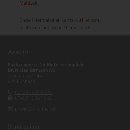
Mahlzeit
Diese Informationen kannst du
hier
zum
nachlesen für Zuhause herunterladen.
Anschrift
Fachzahnarzt für Kieferorthopädie
Dr. Niklas Girmann AG
Landstrasse 144
9494 Schaan
00423 - 232 95 01
00423 - 232 95 32
praxis@dr-girmann.li
Praxiszeiten