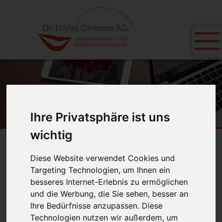
Ihre Privatsphäre ist uns
wichtig
Dentallexikon - P
Diese Website verwendet Cookies und
Targeting Technologien, um Ihnen ein
A
B
C
D
E
F
G
H
I
J
K
L
M
N
O
P
Q
R
S
T
U
V
besseres Internet-Erlebnis zu ermöglichen
W
X
Y
Z
und die Werbung, die Sie sehen, besser an
Ihre Bedürfnisse anzupassen. Diese
Palatum
Technologien nutzen wir außerdem, um