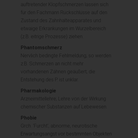
auftretender Klopfschmerzen lassen sich
für den Fachmann Rückschlüsse auf den
Zustand des Zahnhalteapparates und
etwaige Erkrankungen im Wurzelbereich
(z.B. eitrige Prozesse) ziehen.
Phantomschmerz
Nervlich bedingte Fehlmeldung; so werden
z.B. Schmerzen an nicht mehr
vorhandenen Zähnen geäußert; die
Entstehung des P. ist unklar.
Pharmakologie
Arzneimittellehre; Lehre von der Wirkung
chemischer Substanzen auf Lebewesen.
Phobie
Grch. 'Furcht', abnorme, neurotische
Erwartungsangst vor bestimmten Objekten