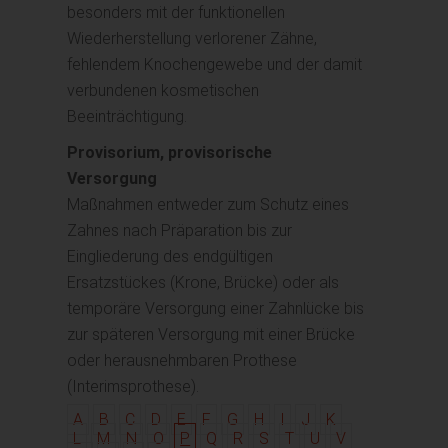
besonders mit der funktionellen
Wiederherstellung verlorener Zähne,
fehlendem Knochengewebe und der damit
verbundenen kosmetischen
Beeinträchtigung.
Provisorium, provisorische
Versorgung
Maßnahmen entweder zum Schutz eines
Zahnes nach Präparation bis zur
Eingliederung des endgültigen
Ersatzstückes (Krone, Brücke) oder als
temporäre Versorgung einer Zahnlücke bis
zur späteren Versorgung mit einer Brücke
oder herausnehmbaren Prothese
(Interimsprothese).
A
B
C
D
E
F
G
H
I
J
K
L
M
N
O
P
Q
R
S
T
U
V