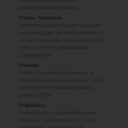
bakterienverseuchten eiweiß- u.
polysaccharidhaltigen Masse.
Plombe, Plombieren
Laienhafter Ausdruck für eine Füllung bzw.
eine Füllung legen; der Ausdruck leitet sich
von der französischen Bezeichnung plomb
= Blei ab, ein früher gebräuchliches
'Füllungsmaterial'.
Prämolar
Vorderer oder kleiner Backenzahn. Im
bleibenden Gebiss jeweils zwei vor (=prä)
den großen Backenzähnen (Molaren)
stehende Zähne.
Präparation
Fachausdruck für das Bearbeiten eines
Zahnes mit rotierenden ('Bohrer') oder
oszillierenden Instrumenten (i.d.R.