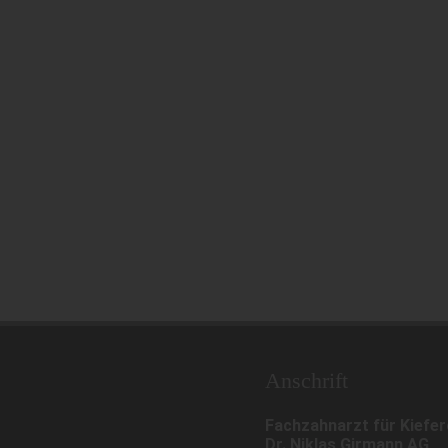
Anschrift
Fachzahnarzt für Kiefe
Dr. Niklas Girmann AG