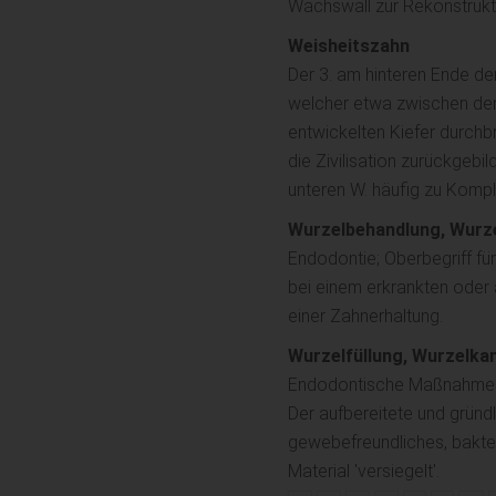
Wachswall zur Rekonstrukti
Weisheitszahn
Der 3. am hinteren Ende d
welcher etwa zwischen dem
entwickelten Kiefer durchb
die Zivilisation zurückgeb
unteren W. häufig zu Komp
Wurzelbehandlung, Wurz
Endodontie; Oberbegriff f
bei einem erkrankten oder
einer Zahnerhaltung.
Wurzelfüllung, Wurzelkan
Endodontische Maßnahme i
Der aufbereitete und gründl
gewebefreundliches, bakte
Material 'versiegelt'.