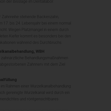
on der Bisslage im Dentallabor.
er Zahnreihe stehende Backenzahn,
 17. bis 24. Lebensjahr bei einem normal
richt. Wegen Platzmangel in einem durch
ildeten Kiefer kommt es besonders bei den
likationen während des Durchbruchs.
elkanalbehandlung, WBH
ür zahnärztliche Behandlungsmaßnahmen
 abgestorbenen Zahnnerv mit dem Ziel
alfüllung
m Rahmen einer Wurzelkanalbehandlung.
ich gereinigte Wurzelkanal wird durch ein
riendichtes und röntgensichtbares