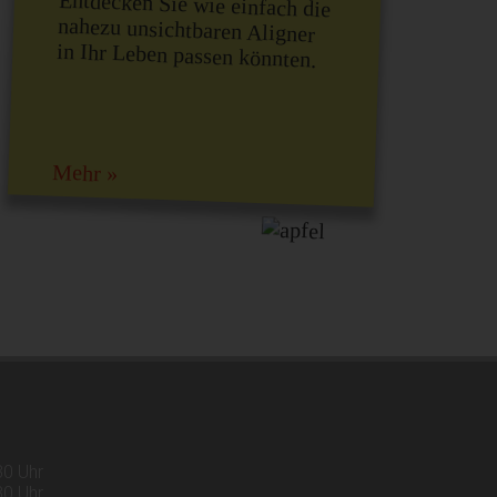
Entdecken Sie wie einfach die
nahezu unsichtbaren Aligner
in Ihr Leben passen könnten.
Mehr »
30 Uhr
30 Uhr