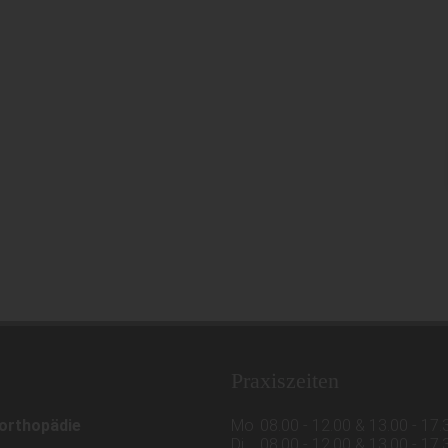
Praxiszeiten
rorthopädie
Mo
08.00 - 12.00 & 13.00 - 17.
Di
08.00 - 12.00 & 13.00 - 17.