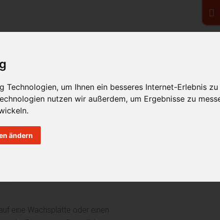
Home
Praxis
Zahnspangen
Leistungen
ig
 Technologien, um Ihnen ein besseres Internet-Erlebnis zu
 Technologien nutzen wir außerdem, um Ergebnisse zu mess
wickeln.
gen ändern
- W
H
I
J
K
L
M
N
O
P
Q
R
Z
uf eine Wachsplatte oder einen