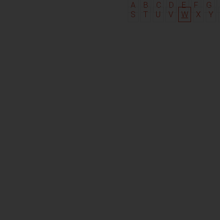
A
B
C
D
E
F
G
S
T
U
V
W
X
Y