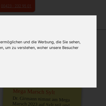
00423 - 232 95 01
Service
Kontakt
 ermöglichen und die Werbung, die Sie sehen,
en, um zu verstehen, woher unsere Besucher
Mega Marsch Sylt
Dr. Girmann nimmt am Mega
Marsch 2023 auf Sylt teil und
sammelt Spenden für die