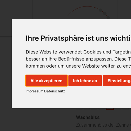
Ihre Privatsphäre ist uns wicht
Diese Website verwendet Cookies und Targeting
besser an Ihre Bedürfnisse anzupassen. Diese
kommen oder um unsere Website weiter zu ent
Alle akzeptieren
Ich lehne ab
Einstellun
Dentallexikon 
Impressum
Datenschutz
A
B
C
D
E
F
G
S
T
U
V
W
X
Y
Wachsbiss
Zusammenbiss der Zähne a