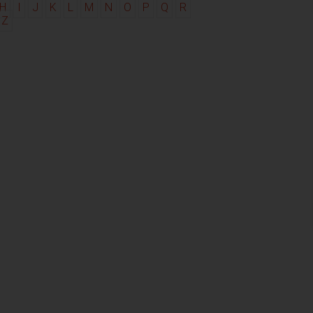
H
I
J
K
L
M
N
O
P
Q
R
Z