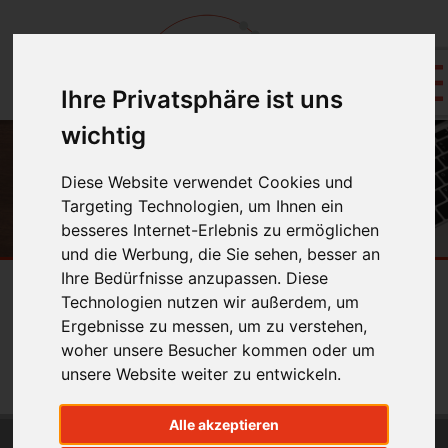
Ihre Privatsphäre ist uns
wichtig
Diese Website verwendet Cookies und
Targeting Technologien, um Ihnen ein
besseres Internet-Erlebnis zu ermöglichen
und die Werbung, die Sie sehen, besser an
Ihre Bedürfnisse anzupassen. Diese
Dentallexikon - X
Technologien nutzen wir außerdem, um
Ergebnisse zu messen, um zu verstehen,
A
B
C
D
E
F
G
H
I
J
K
woher unsere Besucher kommen oder um
L
M
N
O
P
Q
R
S
T
U
V
unsere Website weiter zu entwickeln.
W
X
Y
Z
Alle akzeptieren