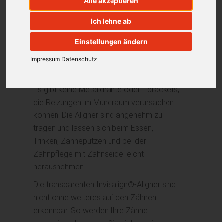
Alle akzeptieren
herausnehmbar und komfortabel.
Entdecken Sie wie einfach Invisalign® in
Ich lehne ab
Ihr Leben passen könnte.
Einstellungen ändern
Die Invisalign®-Behandlung fügt sich
Impressum
Datenschutz
mühelos in Ihren Alltag ein, ganz ohne
großes Aufheben und ohne Peinlichkeiten.
Es gibt keine Metalldrähte oder –brackets,
die Reizungen im Mundraum verursachen
können. Die Aligner sind angenehm zu
tragen und lassen sich beim Essen,
Trinken, Zähneputzen und bei der
Zahnpflege mit Zahnseide leicht
herausnehmen.
Die transparenten Invisalign®-Aligner sind
nicht ohne weiteres auf den Zähnen
erkennbar. So werden Ihre Zähne