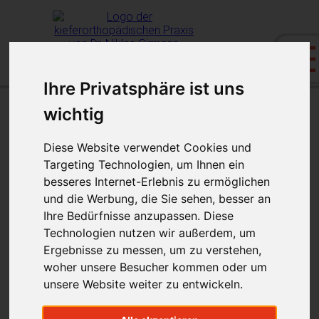
Ihre Privatsphäre ist uns
wichtig
Unsichtbar, herausnehmbar,
Diese Website verwendet Cookies und
komfortabel
Targeting Technologien, um Ihnen ein
besseres Internet-Erlebnis zu ermöglichen
Ein selbstbewusstes Lächeln kann
und die Werbung, die Sie sehen, besser an
vieles verändern. Mit Invisalign® ist die
Ihre Bedürfnisse anzupassen. Diese
Entscheidung ganz leicht. Arbeiten Sie
Technologien nutzen wir außerdem, um
auf ein fantastisches, gesundes
Ergebnisse zu messen, um zu verstehen,
Lächeln hin, ohne dass es Ihren
woher unsere Besucher kommen oder um
unsere Website weiter zu entwickeln.
Mitmenschen überhaupt auffällt.
Invisalign®-Aligner sind nahezu unsichtbar,